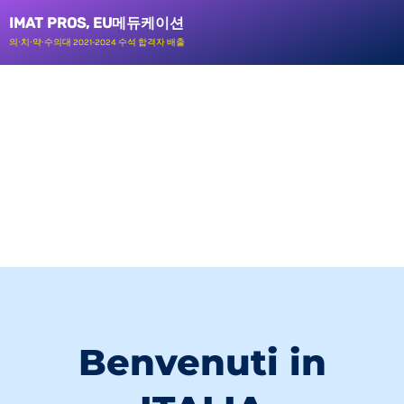
콘
IMAT PROS, EU메듀케이션
텐
의∙치∙약∙수의대 2021-2024 수석 합격자 배출
츠
로
건
너
뛰
기
Benvenuti in