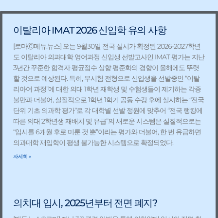
Page
Page
Page
Page
이탈리아 IMAT 2026 신입학 유의 사항
[로마Ⓒ메듀.뉴스] 오는 9월30일 전국 실시가 확정된 2026-2027학년
도 이탈리아 의과대학 영어과정 신입생 선발고사인 IMAT 평가는 지난
3년간 꾸준한 합격자 평균점수 상향 평준화의 경향이 올해에도 뚜렷
할 것으로 예상된다. 특히, 무시험 전형으로 신입생을 선발중인 “이탈
리아어 과정”에 대한 의대 1학년 재학생 및 수험생들이 제기하는 각종
불만과 더불어, 실질적으로 1학년 1학기 공동 수강 후에 실시하는 “전국
단위 기초 의과학 평가”로 각 대학별 선발 정원에 맞추어 “전국 랭킹에
따른 의대 2학년생 재배치 및 유급”의 새로운 시스템은 실질적으로는
“입시를 6개월 후로 미룬 것 뿐”이라는 평가와 더불어, 한 번 유급하면
의과대학 재입학이 평생 불가능한 시스템으로 확정되었다.
자세히 »
의치대 입시, 2025년부터 전면 폐지?