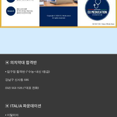
▣ 의치약대 합격반
▪︎ 압구정 합격반 (*수능･내신 1등급)
강남구 신사동 595
(02) 553 1125 (*대표 전화)
▣ ITALIA 파운데이션
▪︎ 이탈리아