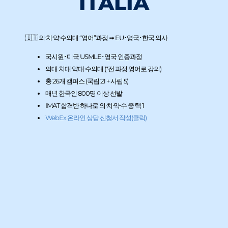
ITALIA
🇮🇹 의∙치∙약∙수의대 “영어”과정 ➟ EU･영국･한국 의사
국시원･미국 USMLE･영국 인증과정
의대∙치대∙약대∙수의대 (*전 과정 영어로 강의)
총 26개 캠퍼스 (국립 21 + 사립 5)
매년 한국인 800명 이상 선발
IMAT 합격반 하나로 의∙치∙약∙수 중 택 1
WebEx 온라인 상담 신청서 작성(클릭)