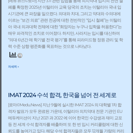
[메듀.뉴스©️로마] 지난 3.11 관련 입법을 통해 의치약대 입시의 전면 철
폐를 확정한 2025년 이탈리아 교육 당국의 조치는 이탈리아 국내 입
시기관에 큰 파장을 일으켰다. 의대와 치대, 그리고 약대와 수의대에
이르는 “보건 의료” 관련 전공에 대한 전반적인 “입시 철폐”는 이탈리
아 국내 의과대학 전체에 대한 “희망자는 누구나 입학을 허용한다”는
매우 파격적인 조치로 이어졌다. 하지만, 사라지는 입시를 대신하여
“의대 6년간 매 학기별 전국 평가”를 통해 피라미드형 정원 관리 및 학
력 수준 상향 평준화를 목표하는 것으로 나타났다.
자세히 »
IMAT 2024 수석 합격, 한국을 넘어 전 세계로
[로마©️Medu.News] 지난 9월에 실시한 IMAT 2024 의 대학별 1차 합
격자 발표가 모두 완료된 가운데, 이탈리아 의치약대 전문 기관인 EU
메듀케이션이 지난 2021 과 2022 에 이어 한국인 수강생과 재미 교포
등 전 세계 수석 합격자를 배출하며 또 한 번 입시 커리큘럼에 대한 신
뢰도를 높여가고 있다. 해당 수석 합격자들은 모두 12개월 가량의 커리