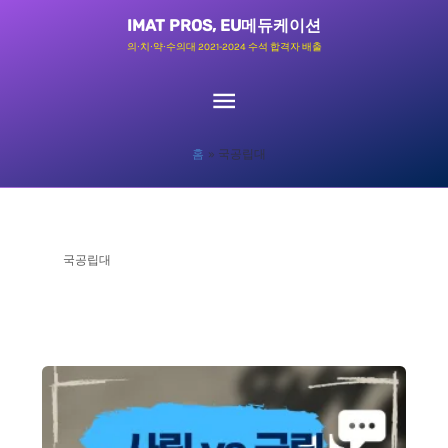
콘
메
IMAT PROS, EU메듀케이션
텐
의∙치∙약∙수의대 2021-2024 수석 합격자 배출
츠
인
로
메
건
홈
국공립대
너
뉴
뛰
기
국공립대