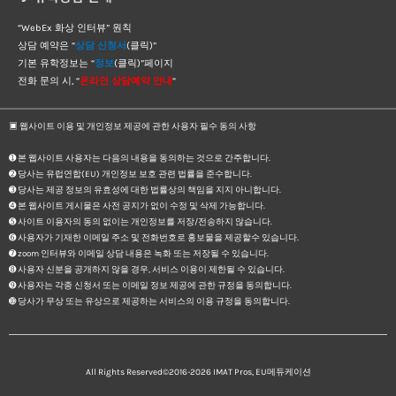
“WebEx 화상 인터뷰” 원칙
상담 예약은 “
상담 신청서
(클릭)”
기본 유학정보는 “
정보
(클릭)”페이지
전화 문의 시, “
온라인 상담예약 안내
“
▣ 웹사이트 이용 및 개인정보 제공에 관한 사용자 필수 동의 사항
➊ 본 웹사이트 사용자는 다음의 내용을 동의하는 것으로 간주합니다.
➋ 당사는 유럽연합(EU) 개인정보 보호 관련 법률을 준수합니다.
➌ 당사는 제공 정보의 유효성에 대한 법률상의 책임을 지지 아니합니다.
➍ 본 웹사이트 게시물은 사전 공지가 없이 수정 및 삭제 가능합니다.
➎ 사이트 이용자의 동의 없이는 개인정보를 저장/전송하지 않습니다.
➏ 사용자가 기재한 이메일 주소 및 전화번호로 홍보물을 제공할수 있습니다.
➐ zoom 인터뷰와 이메일 상담 내용은 녹화 또는 저장될 수 있습니다.
➑ 사용자 신분을 공개하지 않을 경우, 서비스 이용이 제한될 수 있습니다.
➒ 사용자는 각종 신청서 또는 이메일 정보 제공에 관한 규정을 동의합니다.
➓ 당사가 무상 또는 유상으로 제공하는 서비스의 이용 규정을 동의합니다.
All Rights Reserved©2016-2026
IMAT Pros, EU메듀케이션