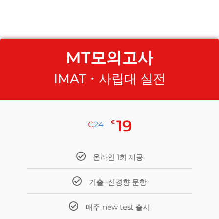
MT모의고사
IMAT・사립대 실전
19
€
€
24
온라인 1회 제공
기출+신경향 문항
매주 new test 출시