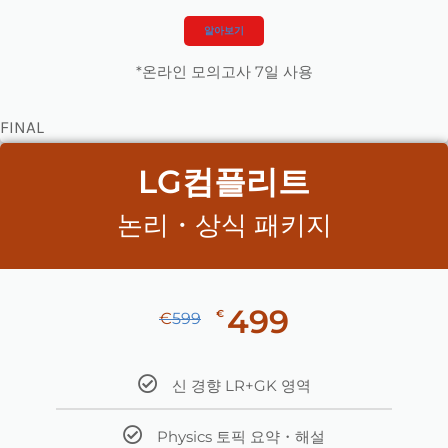
알아보기
*온라인 모의고사 7일 사용
FINAL
LG컴플리트
논리・상식 패키지
499
€
€
599
신 경향 LR+GK 영역
Physics 토픽 요약・해설