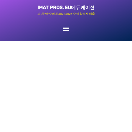
콘
메
IMAT PROS, EU메듀케이션
텐
의∙치∙약∙수의대 2021-2024 수석 합격자 배출
인
츠
로
메
건
뉴
너
뛰
기