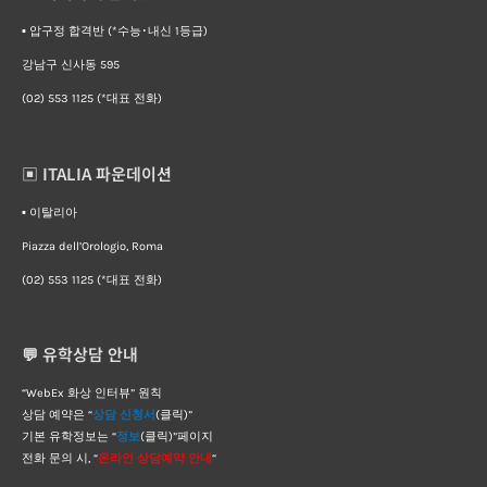
▪︎ 압구정 합격반 (*수능･내신 1등급)
강남구 신사동 595
(02) 553 1125 (*대표 전화)
▣ ITALIA 파운데이션
▪︎ 이탈리아
Piazza dell’Orologio, Roma
(02) 553 1125 (*대표 전화)
💬 유학상담 안내
“WebEx 화상 인터뷰” 원칙
상담 예약은 “
상담 신청서
(클릭)”
기본 유학정보는 “
정보
(클릭)”페이지
전화 문의 시, “
온라인 상담예약 안내
“