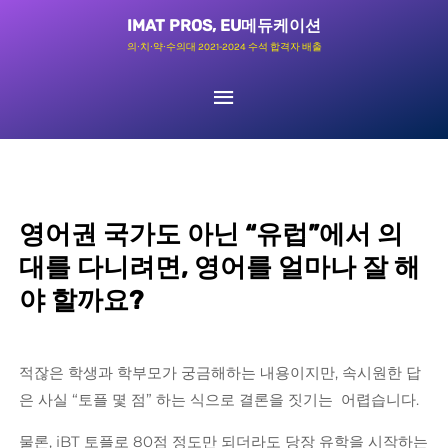
콘
메
IMAT PROS, EU메듀케이션
텐
의∙치∙약∙수의대 2021-2024 수석 합격자 배출
인
츠
로
메
건
뉴
너
뛰
영어권 국가도 아닌 “유럽”에서 의
기
대를 다니려면, 영어를 얼마나 잘 해
야 할까요?
적잖은 학생과 학부모가 궁금해하는 내용이지만, 속시원한 답
은 사실 “토플 몇 점” 하는 식으로 결론을 짓기는 어렵습니다.
물론, iBT 토플로 80점 정도만 되더라도 당장 유학을 시작하는