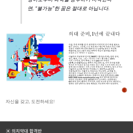
면, “불가능”한 꿈은 절대로 아닙니다.
자신을 갖고, 도전하세요!
#헝가리의대 #헝가리 #의대 #유학 #이탈리아의대
▣ 의치약대 합격반