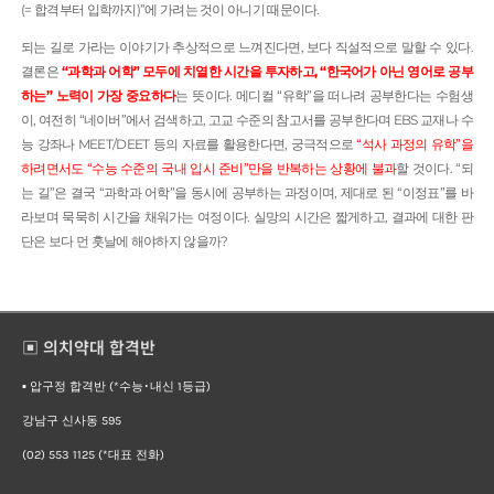
(= 합격부터 입학까지)”에 가려는 것이 아니기 때문이다.
되는 길로 가라는 이야기가 추상적으로 느껴진다면, 보다 직설적으로 말할 수 있다.
결론은
“과학과 어학” 모두에 치열한 시간을 투자하고, “한국어가 아닌 영어로 공부
하는” 노력이 가장 중요하다
는 뜻이다. 메디컬 “유학”을 떠나려 공부한다는 수험생
이, 여전히 “네이버”에서 검색하고, 고교 수준의 참고서를 공부한다며 EBS 교재나 수
능 강좌나 MEET/DEET 등의 자료를 활용한다면, 궁극적으로
“석사 과정의 유학”을
하려면서도 “수능 수준의 국내 입시 준비”만을 반복하는 상황에 불과
할 것이다. “되
는 길”은 결국 “과학과 어학”을 동시에 공부하는 과정이며, 제대로 된 “이정표”를 바
라보며 묵묵히 시간을 채워가는 여정이다. 실망의 시간은 짧게하고, 결과에 대한 판
단은 보다 먼 훗날에 해야하지 않을까?
▣ 의치약대 합격반
▪︎ 압구정 합격반 (*수능･내신 1등급)
강남구 신사동 595
(02) 553 1125 (*대표 전화)