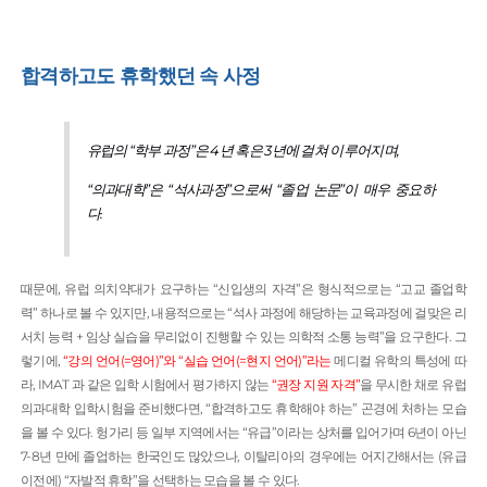
합격하고도 휴학했던 속 사정
유럽의 “학부 과정”은 4년 혹은 3년에 걸쳐 이루어지며,
“의과대학”은 “석사과정”으로써 “졸업 논문”이 매우 중요하
다.
때문에, 유럽 의치약대가 요구하는 “신입생의 자격”은 형식적으로는 “고교 졸업학
력” 하나로 볼 수 있지만, 내용적으로는 “석사 과정에 해당하는 교육과정에 걸맞은 리
서치 능력 + 임상 실습을 무리없이 진행할 수 있는 의학적 소통 능력”을 요구한다. 그
렇기에,
“강의 언어(=영어)”와 “실습 언어(=현지 언어)”라는
메디컬 유학의 특성에 따
라, IMAT 과 같은 입학 시험에서 평가하지 않는
“권장 지원 자격”
을 무시한 채로 유럽
의과대학 입학시험을 준비했다면, “합격하고도 휴학해야 하는” 곤경에 처하는 모습
을 볼 수 있다. 헝가리 등 일부 지역에서는 “유급”이라는 상처를 입어가며 6년이 아닌
7-8년 만에 졸업하는 한국인도 많았으나, 이탈리아의 경우에는 어지간해서는 (유급
이전에) “자발적 휴학”을 선택하는 모습을 볼 수 있다.