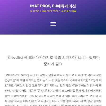
콘
메
IMAT PROS, EU메듀케이션
텐
의∙치∙약∙수의대 2021-2024 수석 합격자 배출
츠
인
로
메
건
너
뉴
뛰
기
(©Netflix) 국내와 마찬가지로 유럽 의치약대 입시는 철저한
준비가 필요
[로마©Medu.News] 지난 해 영화 기생충과 미나리 등으로 이어진 “한국이 제작한
영상작품”에 대한 세계적인 인기는 어느 덧 넷플릭스가 국내에서 제작한 “오징어 게
임”으로 최정점에 달한 요즘이다. 흔히 말하는 “언어의 장벽”을 뛰어넘어 영화와 드
라마가 전할 수 있는 감동은 “공감대”에 기반하며, 스트리밍을 통해 세계 전역에 방영
중인 오징어 게임은 “잔혹할 정도로 치열한 현실”과 이를 통해 드러나는 “인간의 내
적 갈등”이라는 매우 단순하고 직관적인 내러티브를 통해 “세계 1위”의 공감 능력을