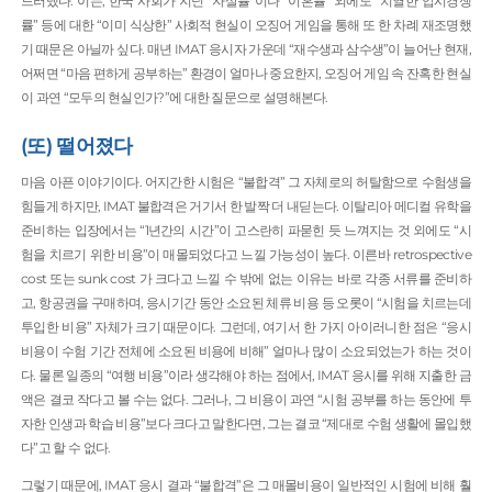
드러냈다. 이는, 한국 사회가 지닌 “자살률”이나 “이혼률” 외에도 “치열한 입시경쟁
률” 등에 대한 “이미 식상한” 사회적 현실이 오징어 게임을 통해 또 한 차례 재조명했
기 때문은 아닐까 싶다. 매년 IMAT 응시자 가운데 “재수생과 삼수생”이 늘어난 현재,
어쩌면 “마음 편하게 공부하는” 환경이 얼마나 중요한지, 오징어 게임 속 잔혹한 현실
이 과연 “모두의 현실인가?”에 대한 질문으로 설명해본다.
(또) 떨어졌다
마음 아픈 이야기이다. 어지간한 시험은 “불합격” 그 자체로의 허탈함으로 수험생을
힘들게 하지만, IMAT 불합격은 거기서 한 발짝 더 내딛는다. 이탈리아 메디컬 유학을
준비하는 입장에서는 “1년간의 시간”이 고스란히 파묻힌 듯 느껴지는 것 외에도 “시
험을 치르기 위한 비용”이 매몰되었다고 느낄 가능성이 높다. 이른바 retrospective
cost 또는 sunk cost 가 크다고 느낄 수 밖에 없는 이유는 바로 각종 서류를 준비하
고, 항공권을 구매하며, 응시기간 동안 소요된 체류 비용 등 오롯이 “시험을 치르는데
투입한 비용” 자체가 크기 때문이다. 그런데, 여기서 한 가지 아이러니한 점은 “응시
비용이 수험 기간 전체에 소요된 비용에 비해” 얼마나 많이 소요되었는가 하는 것이
다. 물론 일종의 “여행 비용”이라 생각해야 하는 점에서, IMAT 응시를 위해 지출한 금
액은 결코 작다고 볼 수는 없다. 그러나, 그 비용이 과연 “시험 공부를 하는 동안에 투
자한 인생과 학습 비용”보다 크다고 말한다면, 그는 결코 “제대로 수험 생활에 몰입했
다”고 할 수 없다.
그렇기 때문에, IMAT 응시 결과 “불합격”은 그 매몰비용이 일반적인 시험에 비해 훨