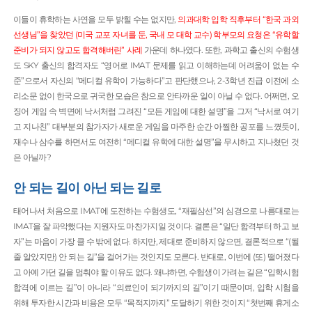
이들이 휴학하는 사연을 모두 밝힐 수는 없지만,
의과대학 입학 직후부터 “한국 과외
선생님”을 찾았던 (미국 교포 자녀를 둔, 국내 모 대학 교수) 학부모의 요청은 “유학할
준비가 되지 않고도 합격해버린” 사례
가운데 하나였다. 또한, 과학고 출신의 수험생
도 SKY 출신의 합격자도 “영어로 IMAT 문제를 읽고 이해하는데 어려움이 없는 수
준”으로서 자신의 “메디컬 유학이 가능하다”고 판단했으나, 2-3학년 진급 이전에 소
리소문 없이 한국으로 귀국한 모습은 참으로 안타까운 일이 아닐 수 없다. 어쩌면, 오
징어 게임 속 벽면에 낙서처럼 그려진 “모든 게임에 대한 설명”을 그저 “낙서로 여기
고 지나친” 대부분의 참가자가 새로운 게임을 마주한 순간 아찔한 공포를 느꼈듯이,
재수나 삼수를 하면서도 여전히 “메디컬 유학에 대한 설명”을 무시하고 지나쳤던 것
은 아닐까?
안 되는 길이 아닌 되는 길로
태어나서 처음으로 IMAT에 도전하는 수험생도, “재필삼선”의 심경으로 나름대로는
IMAT을 잘 파악했다는 지원자도 마찬가지일 것이다. 결론은 “일단 합격부터 하고 보
자”는 마음이 가장 클 수 밖에 없다. 하지만, 제대로 준비하지 않으면, 결론적으로 “(될
줄 알았지만) 안 되는 길”을 걸어가는 것인지도 모른다. 반대로, 이번에 (또) 떨어졌다
고 아예 가던 길을 멈춰야 할 이유도 없다. 왜냐하면, 수험생이 가려는 길은 “입학시험
합격에 이르는 길”이 아니라 “의료인이 되기까지의 길”이기 때문이며, 입학 시험을
위해 투자한 시간과 비용은 모두 “목적지까지” 도달하기 위한 것이지 “첫번째 휴게소