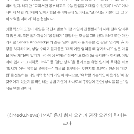
밖에 없다. 하지만, “교과서만 공부하고도 수능 만점을 기대할 수 없듯이” IMAT 이나
나머지 유럽 의과대학 입학시험을 준비하는데 있어서도 “교과서는 기본이고, 그 외
의 노력을 더해야” 하는 현실이다.
넷플릭스의 오징어 게임은 각 단계별로 “어떤 게임이 진행될지”에 대해 전혀 알려주
지 않은 채, 모든 참가자들이 “공정하게” 경쟁하는 모습을 그려낸다. IMAT 또한 마찬
가지로 General Knowledge 와 같은 “전혀 준비가 불가능할 것 같은” 영역이 1/4 가
량을 차지하기에, 상당 수의 지원자들은 “대체 이런 영역을 왜 평가하나?” 싶은 마음
을 지닌 채 “운에 맡기거나 아예 생략하는” 전략적 모호성(!)을 유지한다. 하지만, 이탈
리아 입시가 그러하듯, IMAT 등 “일반 상식”을 물어보는 유럽 입시의 목적은 바로
“입시가 아닌 유학을 준비하는” 자세를 요구하는 것인지도 모른다. 단순히 “암기
왕”을 선발하는 타임어택 형식의 게임이 아니므로, “유학할 기본적인 마음가짐”이 잘
갖추어져 있는지를 확인하는 방법 가운데 하나로써 “(유럽에 관한) 상식을 묻는” 형
식을 택한 것이다.
(©Medu.News) IMAT 응시 최저 요건과 권장 요건의 차이는
크다