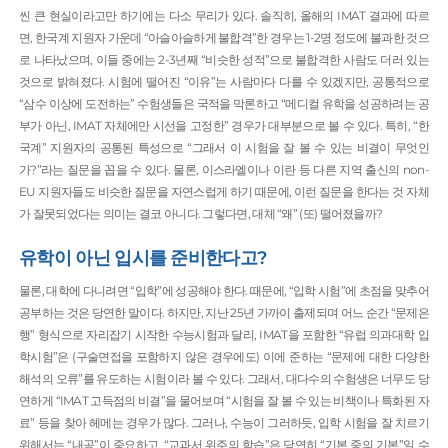
씬 큰 현실이라고만 하기에는 다소 무리가 있다. 솔직히, 올해의 IMAT 결과에 따르
면, 한국계 지원자 가운데 “아슬아슬하게 불합격”한 경우는 1-2명 정도에 불과한 것으
로 나타났으며, 이들 중에는 2-3년째 “비슷한 성적”으로 불합격한 사람도 더러 있는
것으로 밝혀졌다. 시험에 떨어진 “이유”는 사람마다 다를 수 있겠지만, 공통적으로
“삼수 이상에 도전하는” 수험생들은 국적을 막론하고 “메디컬 유학을 성공하려는 공
부가 아닌, IMAT 자체에만 시선을 고정한” 경우가 대부분으로 볼 수 있다. 특히, “한
국계” 지원자의 공통된 특성으로 “그래서 이 시험을 잘 볼 수 있는 비결이 무엇인
가?”라는 질문을 꼽을 수 있다. 물론, 이스라엘이나 이란 등 다른 지역 출신의 non-
EU 지원자들도 비슷한 질문을 자연스럽게 하기 때문에, 이런 질문을 한다는 것 자체
가 잘못되었다는 의미는 결코 아니다. 그렇다면, 대체 “왜” (또) 떨어졌을까?
유학이 아닌 입시를 준비한다고?
물론, 대학에 다니려면 “입학”에 성공해야 한다. 때문에, “입학 시험”에 초점을 맞추어
공부하는 것은 당연한 말이다. 하지만, 지난 25년 가까이 출제되며 어느 순간 “문제은
행” 형식으로 자리잡기 시작한 수능시험과 달리, IMAT을 포함한 “유럽 의과대학 입
학시험”은 (구술면접을 포함하지 않은 경우에도) 이에 준하는 “문제에 대한 다양한
해석의 오류”를 유도하는 시험이라 볼 수 있다. 그래서, 대다수의 수험생은 너무도 당
연하게 “IMAT 고득점의 비결”을 물어보며 “시험을 잘 볼 수 있는 비책이나 특화된 자
료” 등을 찾아 헤메는 경우가 많다. 그러나, 수능이 그러하듯, 입학 시험을 잘 치르기
위해서는 “내공”이 중요하고, “교과서 위주의 학습”은 당연히 “기본 중의 기본”일 수