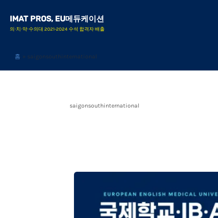
콘
IMAT PROS, EU메듀케이션
텐
의∙치∙약∙수의대 2021-2024 수석 합격자 배출
츠
로
홈
saigonsouthinternational
건
너
뛰
saigonsouthinternational
기