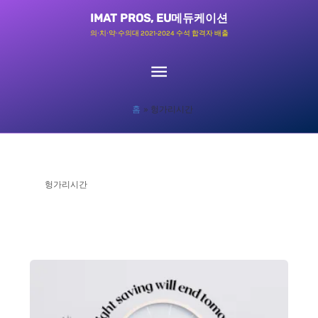
콘
메
IMAT PROS, EU메듀케이션
텐
의∙치∙약∙수의대 2021-2024 수석 합격자 배출
츠
인
로
메
건
홈
헝가리시간
너
뉴
뛰
기
헝가리시간