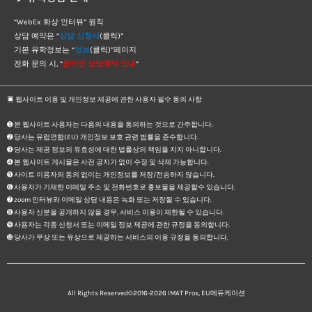
“WebEx 화상 인터뷰” 원칙
상담 예약은 “
상담 신청서
(클릭)”
기본 유학정보는 “
정보
(클릭)”페이지
전화 문의 시, “
온라인 상담예약 안내
“
▣ 웹사이트 이용 및 개인정보 제공에 관한 사용자 필수 동의 사항
➊ 본 웹사이트 사용자는 다음의 내용을 동의하는 것으로 간주합니다.
➋ 당사는 유럽연합(EU) 개인정보 보호 관련 법률을 준수합니다.
➌ 당사는 제공 정보의 유효성에 대한 법률상의 책임을 지지 아니합니다.
➍ 본 웹사이트 게시물은 사전 공지가 없이 수정 및 삭제 가능합니다.
➎ 사이트 이용자의 동의 없이는 개인정보를 저장/전송하지 않습니다.
➏ 사용자가 기재한 이메일 주소 및 전화번호로 홍보물을 제공할수 있습니다.
➐ zoom 인터뷰와 이메일 상담 내용은 녹화 또는 저장될 수 있습니다.
➑ 사용자 신분을 공개하지 않을 경우, 서비스 이용이 제한될 수 있습니다.
➒ 사용자는 각종 신청서 또는 이메일 정보 제공에 관한 규정을 동의합니다.
➓ 당사가 무상 또는 유상으로 제공하는 서비스의 이용 규정을 동의합니다.
All Rights Reserved©2016-2026
IMAT Pros, EU메듀케이션