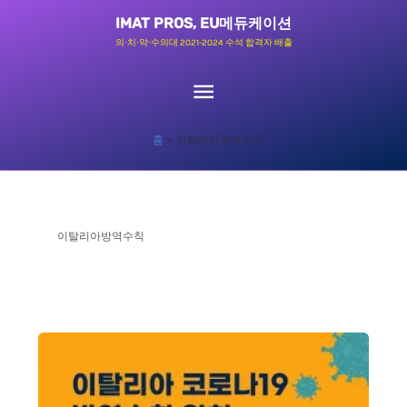
콘
메
IMAT PROS, EU메듀케이션
텐
의∙치∙약∙수의대 2021-2024 수석 합격자 배출
츠
인
로
메
건
홈
이탈리아방역수칙
너
뉴
뛰
기
이탈리아방역수칙