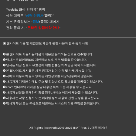
“WebEx 화상 인터뷰” 원칙
상담 예약은 “
상담 신청서
(클릭)”
기본 유학정보는 “
정보
(클릭)”페이지
전화 문의 시, “
온라인 상담예약 안내
“
▣ 웹사이트 이용 및 개인정보 제공에 관한 사용자 필수 동의 사항
➊ 본 웹사이트 사용자는 다음의 내용을 동의하는 것으로 간주합니다.
➋ 당사는 유럽연합(EU) 개인정보 보호 관련 법률을 준수합니다.
➌ 당사는 제공 정보의 유효성에 대한 법률상의 책임을 지지 아니합니다.
➍ 본 웹사이트 게시물은 사전 공지가 없이 수정 및 삭제 가능합니다.
➎ 사이트 이용자의 동의 없이는 개인정보를 저장/전송하지 않습니다.
➏ 사용자가 기재한 이메일 주소 및 전화번호로 홍보물을 제공할수 있습니다.
➐ zoom 인터뷰와 이메일 상담 내용은 녹화 또는 저장될 수 있습니다.
➑ 사용자 신분을 공개하지 않을 경우, 서비스 이용이 제한될 수 있습니다.
➒ 사용자는 각종 신청서 또는 이메일 정보 제공에 관한 규정을 동의합니다.
➓ 당사가 무상 또는 유상으로 제공하는 서비스의 이용 규정을 동의합니다.
All Rights Reserved©2016-2026
IMAT Pros, EU메듀케이션