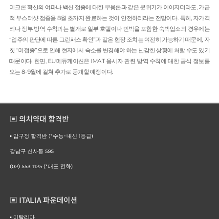
미크론 확산의 여파나 백신 접종에 대한 무용론과 같은 분위기가 이어지더라도, 가급
적 부스터샷 접종을 8월 초까지 완료하는 것이 안전하리라는 전망이다. 특히, 자가격
리나 정부 방역 수칙과는 별개로 일부 호텔이나 민박을 포함한 숙박업소의 경우에는
“업주의 판단에 따른 그린패스 확인”과 같은 현장 조치는 여전히 가능하기 때문에, 자
칫 “미접종”으로 인해 현지에서 숙소를 변경해야 하는 난감한 상황에 처할 수도 있기
때문이다. 한편, EU메듀케이션은 IMAT 응시자 관련 방역 수칙에 대한 공식 정보를
오는 8-9월에 걸쳐 추가로 공개할 예정이다.
▣ 의치약대 합격반
▪︎ 압구정 합격반 (*수능･내신 1등급)
강남구 신사동 595
(02) 553 1125 (*대표 전화)
▣ ITALIA 파운데이션
▪︎ 이탈리아