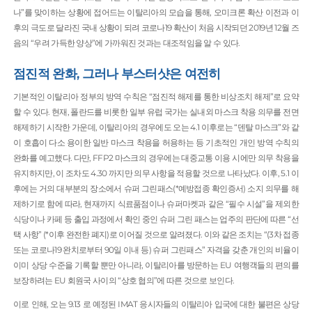
나”를 맞이하는 상황에 접어드는 이탈리아의 모습을 통해, 오미크론 확산 이전과 이
후의 극도로 달라진 국내 상황이 되려 코로나19 확산이 처음 시작되던 2019년 12월 즈
음의 “우려 가득한 양상”에 가까워진 것과는 대조적임을 알 수 있다.
점진적 완화, 그러나 부스터샷은 여전히
기본적인 이탈리아 정부의 방역 수칙은 “점진적 해제를 통한 비상조치 해제”로 요약
할 수 있다. 현재, 폴란드를 비롯한 일부 유럽 국가는 실내외 마스크 착용 의무를 전면
해제하기 시작한 가운데, 이탈리아의 경우에도 오는 4.1 이후로는 “덴탈 마스크”와 같
이 호흡이 다소 용이한 일반 마스크 착용을 허용하는 등 기초적인 개인 방역 수칙의
완화를 예고했다. 다만, FFP2 마스크의 경우에는 대중교통 이용 시에만 의무 착용을
유지하지만, 이 조차도 4.30 까지만 의무 사항을 적용할 것으로 나타났다. 이후, 5.1 이
후에는 거의 대부분의 장소에서 슈퍼 그린패스(*예방접종 확인증서) 소지 의무를 해
제하기로 함에 따라, 현재까지 식료품점이나 슈퍼마켓과 같은 “필수 시설”을 제외한
식당이나 카페 등 출입 과정에서 확인 중인 슈퍼 그린 패스는 업주의 판단에 따른 “선
택 사항” (*이후 완전한 폐지)로 이어질 것으로 알려졌다. 이와 같은 조치는 “(3차 접종
또는 코로나19 완치로부터 90일 이내 등) 슈퍼 그린패스” 자격을 갖춘 개인의 비율이
이미 상당 수준을 기록할 뿐만 아니라, 이탈리아를 방문하는 EU 여행객들의 편의를
보장하려는 EU 회원국 사이의 “상호 협의”에 따른 것으로 보인다.
이로 인해, 오는 9.13 로 예정된 IMAT 응시자들의 이탈리아 입국에 대한 불편은 상당