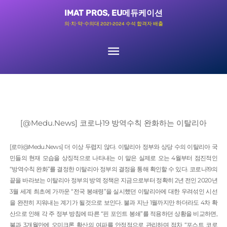
콘
메
IMAT PROS, EU메듀케이션
텐
의∙치∙약∙수의대 2021-2024 수석 합격자 배출
츠
인
로
메
건
너
뉴
뛰
기
[@Medu.News] 코로나19 방역수칙 완화하는 이탈리아
[로마@Medu.News] 더 이상 두렵지 않다. 이탈리아 정부와 상당 수의 이탈리아 국
민들의 현재 모습을 상징적으로 나타내는 이 말은 실제로 오는 4월부터 점진적인
“방역수칙 완화”를 결정한 이탈리아 정부의 결정을 통해 확인할 수 있다. 코로나19의
끝을 바라보는 이탈리아 정부의 방역 정책은 지금으로부터 정확히 2년 전인 2020년
3월 세계 최초에 가까운 “전국 봉쇄령”을 실시했던 이탈리아에 대한 우려섞인 시선
을 완전히 지워내는 계기가 될것으로 보인다. 불과 지난 1월까지만 하더라도 4차 확
산으로 인해 각 주 정부 방침에 따른 “핀 포인트 봉쇄”를 적용하던 상황을 비교하면,
불과 3개월만에 오미크론 확산의 여파를 안정적으로 관리하며 점차 “포스트 코로