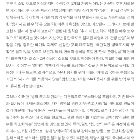
부분 감소할 것으로 예상되지만, 아직까지 5개월 가량 남아있는 가운데 추후 새로운
변이의 확산이나 기존 백신의 유효성에 대한 매우 심각한 취약점이 나타날 경우에는
언제든지 입국 제한이나 기존의 방역 수칙을 다시 부활시키는 것도 가능하므로, 정확
한 “응시자 관련 수칙”은 오는 7월 이후에 확정될 것으로 예상된다. 그러나, 이번에 발
표한 이탈리아 정부의 코로나19 관련 대 원칙은 “추가 제한조치의 적용은 매우 보수
적으로” 하겠다는 것이어서, 지난 2년 동안 극도로 침체된 이탈리아 “관광 산업”의 부
활을 가장 중요한 국가적 과제로 선정한 것과 대조적인 “극단적인 방역조치의 부
활”은 쉽지 않을 것으로 보인다. 특히, 한국과 중국을 포함한 “단체 관광상품”의 완벽
한 회복까지는 최소 1-2년 이상이 소요될 것으로 예상됨에 따라, 이탈리아를 포함한
EU 각국 정부는 “최대한 여행객의 자유를 보장하는” 것을 기본 원칙으로 유지할 가
능성이 매우 높으며, 결과적으로 IMAT 응시를 위해 이탈리아에 입국하는 수험생도
가급적 “자가격리를 적용하지 않는” 방향으로 8-9월 IMAT 응시자를 위한 방역 수칙
이 유지될 가능성이 높다.
그러나, 이러한 “방역 조치의 완화”는 기본적으로 “부스터샷을 포함하여, 기존 EMA
와 EU 등이 내세운 최소한의 개인 방역을 위한 의무(권고)사항”을 바탕으로 만들어
졌기 때문에, 가급적 IMAT 응시자들은 이탈리아 입국 예정일로부터 3주 전까지(*8
월 3주차)는 부스터샷 접종을 완료하고, 관련 증명서를 지참하는 것이 “방역 관련 변
수를 최소화하는” 방법이 될 것으로 보인다. 특히, 일반적인 방역 수칙은 여전히 완화
하더라도, 8월 기준으로 “실내 방역수칙”이 일부 강화되는 방향으로 급선회할 경우,
갑작스러운 부스터샷 접종은 불가능할 수 있기 때문에, 해당 시점까지 국내에서의 오