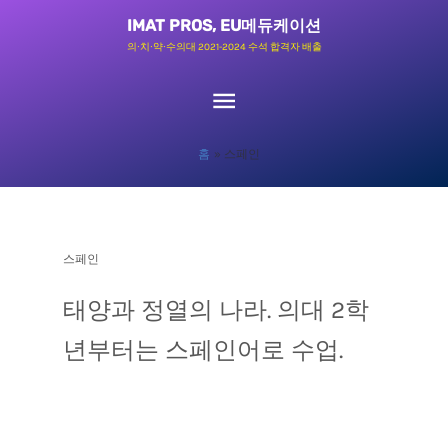
콘
메
IMAT PROS, EU메듀케이션
텐
의∙치∙약∙수의대 2021-2024 수석 합격자 배출
츠
인
로
메
건
홈
스페인
너
뉴
뛰
기
스페인
태양과 정열의 나라. 의대 2학
년부터는 스페인어로 수업.