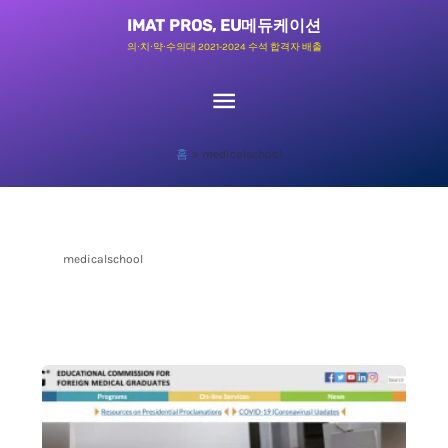
콘
메
IMAT PROS, EU메듀케이션
텐
의∙치∙약∙수의대 2021-2024 수석 합격자 배출
츠
인
로
메
건
홈
medicalschool
너
뉴
뛰
기
medicalschool