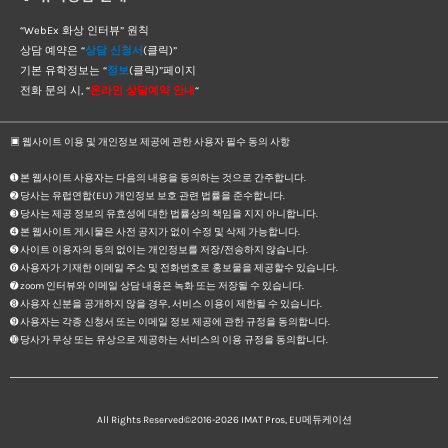
“WebEx 화상 인터뷰” 원칙
상담 예약은 “
상담 신청서
(클릭)”
기본 유학정보는 “
정보
(클릭)”페이지
전화 문의 시, “
온라인 상담예약 안내
“
▣ 웹사이트 이용 및 개인정보 제공에 관한 사용자 필수 동의 사항
➊ 본 웹사이트 사용자는 다음의 내용을 동의하는 것으로 간주합니다.
➋ 당사는 유럽연합(EU) 개인정보 보호 관련 법률을 준수합니다.
➌ 당사는 제공 정보의 유효성에 대한 법률상의 책임을 지지 아니합니다.
➍ 본 웹사이트 게시물은 사전 공지가 없이 수정 및 삭제 가능합니다.
➎ 사이트 이용자의 동의 없이는 개인정보를 저장/전송하지 않습니다.
➏ 사용자가 기재한 이메일 주소 및 전화번호로 홍보물을 제공할수 있습니다.
➐ zoom 인터뷰와 이메일 상담 내용은 녹화 또는 저장될 수 있습니다.
➑ 사용자 신분을 공개하지 않을 경우, 서비스 이용이 제한될 수 있습니다.
➒ 사용자는 각종 신청서 또는 이메일 정보 제공에 관한 규정을 동의합니다.
➓ 당사가 무상 또는 유상으로 제공하는 서비스의 이용 규정을 동의합니다.
All Rights Reserved©2016-2026
IMAT Pros, EU메듀케이션