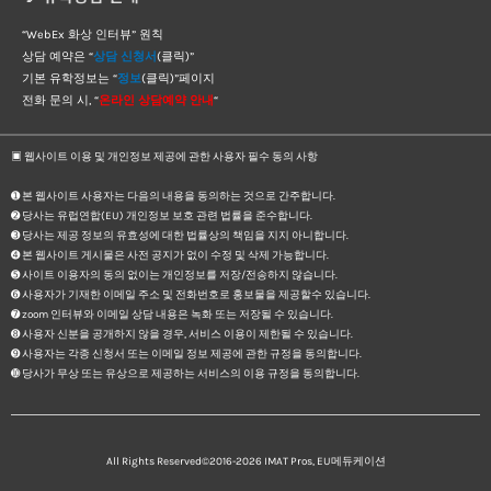
“WebEx 화상 인터뷰” 원칙
상담 예약은 “
상담 신청서
(클릭)”
기본 유학정보는 “
정보
(클릭)”페이지
전화 문의 시, “
온라인 상담예약 안내
“
▣ 웹사이트 이용 및 개인정보 제공에 관한 사용자 필수 동의 사항
➊ 본 웹사이트 사용자는 다음의 내용을 동의하는 것으로 간주합니다.
➋ 당사는 유럽연합(EU) 개인정보 보호 관련 법률을 준수합니다.
➌ 당사는 제공 정보의 유효성에 대한 법률상의 책임을 지지 아니합니다.
➍ 본 웹사이트 게시물은 사전 공지가 없이 수정 및 삭제 가능합니다.
➎ 사이트 이용자의 동의 없이는 개인정보를 저장/전송하지 않습니다.
➏ 사용자가 기재한 이메일 주소 및 전화번호로 홍보물을 제공할수 있습니다.
➐ zoom 인터뷰와 이메일 상담 내용은 녹화 또는 저장될 수 있습니다.
➑ 사용자 신분을 공개하지 않을 경우, 서비스 이용이 제한될 수 있습니다.
➒ 사용자는 각종 신청서 또는 이메일 정보 제공에 관한 규정을 동의합니다.
➓ 당사가 무상 또는 유상으로 제공하는 서비스의 이용 규정을 동의합니다.
All Rights Reserved©2016-2026
IMAT Pros, EU메듀케이션