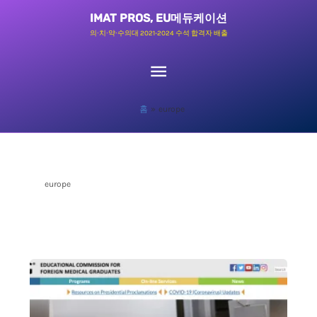
콘
메
IMAT PROS, EU메듀케이션
텐
의∙치∙약∙수의대 2021-2024 수석 합격자 배출
츠
인
로
메
건
홈
europe
너
뉴
뛰
기
europe