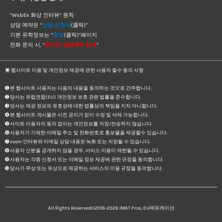
“WebEx 화상 인터뷰” 원칙
상담 예약은 “
상담 신청서
(클릭)”
기본 유학정보는 “
정보
(클릭)”페이지
전화 문의 시, “
온라인 상담예약 안내
“
▣ 웹사이트 이용 및 개인정보 제공에 관한 사용자 필수 동의 사항
➊ 본 웹사이트 사용자는 다음의 내용을 동의하는 것으로 간주합니다.
➋ 당사는 유럽연합(EU) 개인정보 보호 관련 법률을 준수합니다.
➌ 당사는 제공 정보의 유효성에 대한 법률상의 책임을 지지 아니합니다.
➍ 본 웹사이트 게시물은 사전 공지가 없이 수정 및 삭제 가능합니다.
➎ 사이트 이용자의 동의 없이는 개인정보를 저장/전송하지 않습니다.
➏ 사용자가 기재한 이메일 주소 및 전화번호로 홍보물을 제공할수 있습니다.
➐ zoom 인터뷰와 이메일 상담 내용은 녹화 또는 저장될 수 있습니다.
➑ 사용자 신분을 공개하지 않을 경우, 서비스 이용이 제한될 수 있습니다.
➒ 사용자는 각종 신청서 또는 이메일 정보 제공에 관한 규정을 동의합니다.
➓ 당사가 무상 또는 유상으로 제공하는 서비스의 이용 규정을 동의합니다.
All Rights Reserved©2016-2026
IMAT Pros, EU메듀케이션