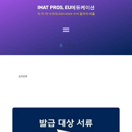
콘
메
IMAT PROS, EU메듀케이션
텐
의∙치∙약∙수의대 2021-2024 수석 합격자 배출
츠
인
로
메
건
홈
AFAM
너
뉴
뛰
기
AFAM