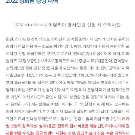
2022 강화된 증빙 내역
[©Medu.News] 이탈리아 영사민원 신청 시 주의사항
한편, 2022년은 전반적으로 2019년 이전과 동일하거나 오히려 강화된 유학생
증빙 내역을 적용하는 것으로 확인되었다. 특히, 의치약대 지원자 본인 명의로
예치된 은행 예금잔액은 1만1천유로 (*약 1천6백만원) 이상이어야 하며, 이와
별개로 “재정보증인(=보호자)” 명의로도 추가 증빙 서류 (*예금잔액, 급여명세,
소득세납입 등에 관한 증빙) 제출이 필요하다. 물론, 이러한 증빙 금액은 “서류
제출일로부터 15일 이전 또는 그 후에 발급해야 하고, 해당 잔액은 서류 발급 이
후에 출금하더라도 상관은 없다. 이 외에도 “이탈리아 입국 후 8일 이내에” 진
행해야 하는 거주허가 신청에 있어서도 “이탈리아 은행계좌 개설 및 약 1천유
로 가량의 예치 (*가급적 졸업 시점까지 보관할 것을 권장)”해야 하며, 이는 앞
서 증빙한 내역과는 별개로 이탈리아 이민국 (*경찰청 이민과) 에서 요구하는
증빙 서류에 해당한다. 여기에, 비자 발급에 필요한 보험과 달리 “12개월간 유
효한 치료비 전액을 무제한으로 보장하는” 건강 보험의 가입도 필수인데,
저가
형 보험의 경우에는 “실제 (응급) 진료와 검사 비용은 개별 납입하거나, 아예 검
사를 받을 수 있는 공공 병원이 제한된 경우, 응급 치료나 진료, 수술 과정에서