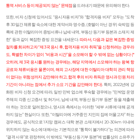
통역 서비스 등이 제공되지 않는” 문제점
을 드러내기 때문에 유의해야 한다.
또한, 비자 신청에 있어서도 “응시자용 비자”와 “합격자용 비자” 모두는 “도착
후 30일간 체류할 숙소에 대한 계약서와 영수증, (호텔이 아닌 경우) 숙박업 등
록에 관한 이탈리아어 증빙서류나 납세 내역, 부동산 등기부 등본과 소재지 제
한” 등과 같이 복잡한 증빙 요건을 내세운다.
따라서, 다음과 같은 복잡한 증빙
절차를 회피하고자 “제 3국 응시 후, 합격자용 비자 취득”을 신청하려는 경우라
도, 특별한 차이가 없이 “비용과 시간”을 소모해야 할 수 밖에 없는 상황이다 (*
오히려, 제 3국 응시를 원하는 경우에는, 해당 지역에서 소모해야 하는 왕복 항
공료와 체류비용은 물론이며, 해외 고사장에 대한 이탈리아 대학의 관리 책임
이 없다는 위험성까지 감안해야 하고, 합격 후의 비자 취득은 영사과 민원 처리
기간이 아니라는 점에서 추가 소요 기간을 감안해야 한다)
. 특히, 2022년에 강
화된 비자 신청 요건에 따라, 일반 민박 업소에 투숙할 경우에는 “민박업 운영
주체의 각종 신고증서 및 허가서, 납세 내역, 부동산 등기부 등본” 등을 제출해
야 하는 것으로 알려졌으나, 영사과 측에서는 이러한 “세부 서류에 대해 공개
하지 않는” 현실이다. 또한, “이탈리아에 거주중인 지인의 집에 머물고자” 하는
경우에도, 공식적으로 1지망 캠퍼스 대학 본관 소재지에서 20-30km 이내에
위치하지 않는 숙소에 대해서는 기본적으로 “통학이 불가하다”는 의견에 따라
“결격 사유”로 판정하며, 이 밖에도 “부동산 등기부 등본”에 법률상의 소유주가