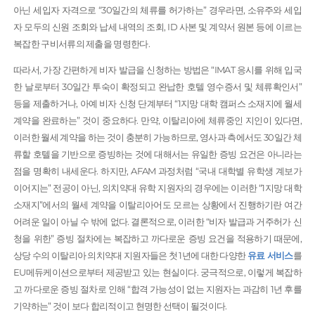
아닌 세입자 자격으로 “30일간의 체류를 허가하는” 경우라면, 소유주와 세입
자 모두의 신원 조회와 납세 내역의 조회, ID 사본 및 계약서 원본 등에 이르는
복잡한 구비서류의 제출을 명령한다.
따라서, 가장 간편하게 비자 발급을 신청하는 방법은 “IMAT 응시를 위해 입국
한 날로부터 30일간 투숙이 확정되고 완납한 호텔 영수증서 및 체류확인서”
등을 제출하거나, 아예 비자 신청 단계부터 “1지망 대학 캠퍼스 소재지에 월세
계약을 완료하는” 것이 중요하다. 만약, 이탈리아에 체류중인 지인이 있다면,
이러한 월세 계약을 하는 것이 충분히 가능하므로, 영사과 측에서도 30일간 체
류할 호텔을 기반으로 증빙하는 것에 대해서는 유일한 증빙 요건은 아니라는
점을 명확히 내세운다. 하지만, AFAM 과정처럼 “국내 대학별 유학생 계보가
이어지는” 전공이 아닌, 의치약대 유학 지원자의 경우에는 이러한 “1지망 대학
소재지”에서의 월세 계약을 이탈리아어도 모르는 상황에서 진행하기란 여간
어려운 일이 아닐 수 밖에 없다. 결론적으로, 이러한 “비자 발급과 거주허가 신
청을 위한” 증빙 절차에는 복잡하고 까다로운 증빙 요건을 적용하기 때문에,
상당 수의 이탈리아 의치약대 지원자들은 첫 1년에 대한 다양한
유료 서비스
를
EU메듀케이션으로부터 제공받고 있는 현실이다. 궁극적으로, 이렇게 복잡하
고 까다로운 증빙 절차로 인해 “합격 가능성이 없는 지원자는 과감히 1년 후를
기약하는” 것이 보다 합리적이고 현명한 선택이 될것이다.