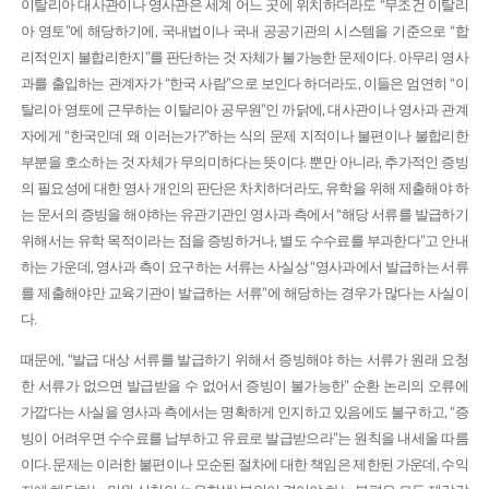
이탈리아 대사관이나 영사관은 세계 어느 곳에 위치하더라도 “무조건 이탈리
아 영토”에 해당하기에, 국내법이나 국내 공공기관의 시스템을 기준으로 “합
리적인지 불합리한지”를 판단하는 것 자체가 불가능한 문제이다. 아무리 영사
과를 출입하는 관계자가 “한국 사람”으로 보인다 하더라도, 이들은 엄연히 “이
탈리아 영토에 근무하는 이탈리아 공무원”인 까닭에, 대사관이나 영사과 관계
자에게 “한국인데 왜 이러는가?”하는 식의 문제 지적이나 불편이나 불합리한
부분을 호소하는 것 자체가 무의미하다는 뜻이다. 뿐만 아니라, 추가적인 증빙
의 필요성에 대한 영사 개인의 판단은 차치하더라도, 유학을 위해 제출해야 하
는 문서의 증빙을 해야하는 유관기관인 영사과 측에서 “해당 서류를 발급하기
위해서는 유학 목적이라는 점을 증빙하거나, 별도 수수료를 부과한다”고 안내
하는 가운데, 영사과 측이 요구하는 서류는 사실상 “영사과에서 발급하는 서류
를 제출해야만 교육기관이 발급하는 서류”에 해당하는 경우가 많다는 사실이
다.
때문에, “발급 대상 서류를 발급하기 위해서 증빙해야 하는 서류가 원래 요청
한 서류가 없으면 발급받을 수 없어서 증빙이 불가능한” 순환 논리의 오류에
가깝다는 사실을 영사과 측에서는 명확하게 인지하고 있음에도 불구하고, “증
빙이 어려우면 수수료를 납부하고 유료로 발급받으라”는 원칙을 내세울 따름
이다. 문제는 이러한 불편이나 모순된 절차에 대한 책임은 제한된 가운데, 수익