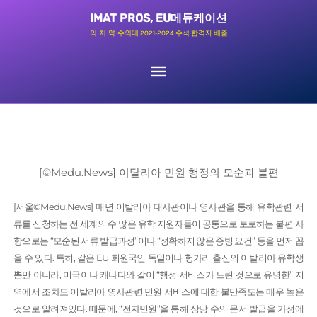
콘
메
IMAT PROS, EU메듀케이션
텐
의∙치∙약∙수의대 2021-2024 수석 합격자 배출
츠
인
로
메
건
너
뉴
뛰
기
[©Medu.News] 이탈리아 민원 행정의 모순과 불편
[서울©Medu.News] 매년 이탈리아 대사관이나 영사관을 통해 유학관련 서
류를 신청하는 전 세계의 수 많은 유학 지원자들이 공통으로 토로하는 불편 사
항으로는 “모순된 서류 발급과정”이나 “정확하지 않은 증빙 요건” 등을 먼저 꼽
을 수 있다. 특히, 같은 EU 회원국인 독일이나 헝가리 출신의 이탈리아 유학생
뿐만 아니라, 미국이나 캐나다와 같이 “행정 서비스가 느린 것으로 유명한” 지
역에서 조차도 이탈리아 영사관련 민원 서비스에 대한 불만족도는 매우 높은
것으로 알려져있다. 때문에, “전자민원”을 통해 상당 수의 문서 발급을 가정에