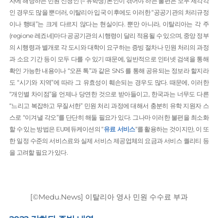
자에 해당하는 민원 신청인 (= 유학생) 본인이 겪어야 하는 불편은 모두 제각각
인 경우도 많을 뿐더러, 이탈리아 입국 이후에도 이러한 “공공기관의 처리규정
이나 행태”는 크게 다르지 않다는 현실이다. 뿐만 아니라, 이탈리아는 각 주
(regione 레죠네)마다 공공기관의 시행령이 달리 적용될 수 있으며, 중앙 정부
의 시행령과 별개로 각 도시와 대학이 요구하는 증빙 절차나 민원 처리의 과정
과 소요 기간 등이 모두 다를 수 있기 때문에, 일반적으로 인터넷 검색을 통해
확인 가능한 내용이나 “오픈 톡”과 같은 SNS 를 통해 공유되는 정보라 할지라
도 “시기와 지역”에 따라 그 유효성이 훼손되는 경우도 많다. 때문에, 이러한
“개인별 차이점”을 언제나 당연한 것으로 받아들이고, 한국과는 너무도 다른
“느리고 복잡하고 무질서한” 민원 처리 과정에 대해서 충분히 유학 지원자 스
스로 “이겨낼 각오”를 단단히 해둘 필요가 있다. 그나마 이러한 불편을 최소화
할 수 있는 방법은 EU메듀케이션의 “
유료 서비스
“를 활용하는 것이지만, 이 또
한 일정 수준의 서비스료와 실제 서비스 제공업체의 요금과 서비스 퀄리티 등
을 고려할 필요가 있다.
[©Medu.News] 이탈리아 영사 민원 수수료 부과