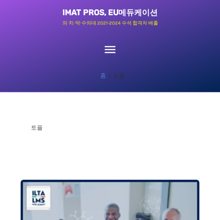
콘
메
IMAT PROS, EU메듀케이션
텐
의∙치∙약∙수의대 2021-2024 수석 합격자 배출
츠
인
로
메
건
홈
토플
너
뉴
뛰
기
토플