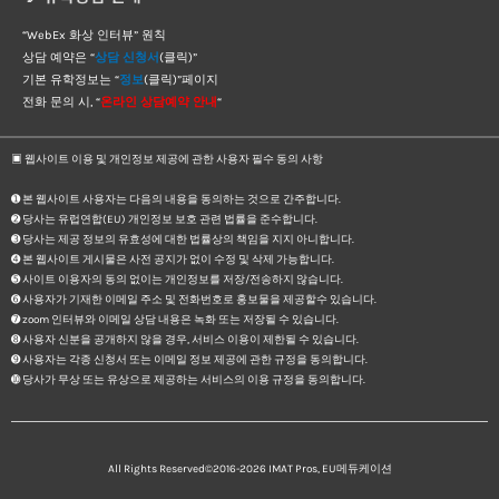
“WebEx 화상 인터뷰” 원칙
상담 예약은 “
상담 신청서
(클릭)”
기본 유학정보는 “
정보
(클릭)”페이지
전화 문의 시, “
온라인 상담예약 안내
“
▣ 웹사이트 이용 및 개인정보 제공에 관한 사용자 필수 동의 사항
➊ 본 웹사이트 사용자는 다음의 내용을 동의하는 것으로 간주합니다.
➋ 당사는 유럽연합(EU) 개인정보 보호 관련 법률을 준수합니다.
➌ 당사는 제공 정보의 유효성에 대한 법률상의 책임을 지지 아니합니다.
➍ 본 웹사이트 게시물은 사전 공지가 없이 수정 및 삭제 가능합니다.
➎ 사이트 이용자의 동의 없이는 개인정보를 저장/전송하지 않습니다.
➏ 사용자가 기재한 이메일 주소 및 전화번호로 홍보물을 제공할수 있습니다.
➐ zoom 인터뷰와 이메일 상담 내용은 녹화 또는 저장될 수 있습니다.
➑ 사용자 신분을 공개하지 않을 경우, 서비스 이용이 제한될 수 있습니다.
➒ 사용자는 각종 신청서 또는 이메일 정보 제공에 관한 규정을 동의합니다.
➓ 당사가 무상 또는 유상으로 제공하는 서비스의 이용 규정을 동의합니다.
All Rights Reserved©2016-2026
IMAT Pros, EU메듀케이션