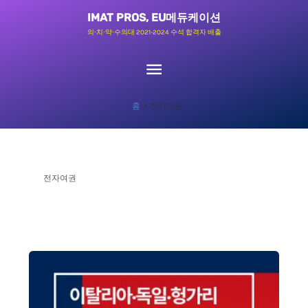
콘
메
IMAT PROS, EU메듀케이션
텐
의∙치∙약∙수의대 2021-2024 수석 합격자 배출
츠
인
로
메
건
홈
전자여권
너
뉴
뛰
기
전자여권