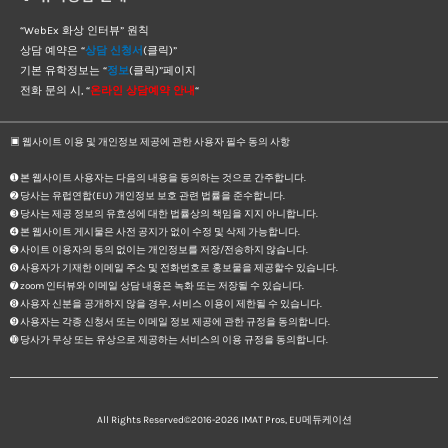
“WebEx 화상 인터뷰” 원칙
상담 예약은 “
상담 신청서
(클릭)”
기본 유학정보는 “
정보
(클릭)”페이지
전화 문의 시, “
온라인 상담예약 안내
“
▣ 웹사이트 이용 및 개인정보 제공에 관한 사용자 필수 동의 사항
➊ 본 웹사이트 사용자는 다음의 내용을 동의하는 것으로 간주합니다.
➋ 당사는 유럽연합(EU) 개인정보 보호 관련 법률을 준수합니다.
➌ 당사는 제공 정보의 유효성에 대한 법률상의 책임을 지지 아니합니다.
➍ 본 웹사이트 게시물은 사전 공지가 없이 수정 및 삭제 가능합니다.
➎ 사이트 이용자의 동의 없이는 개인정보를 저장/전송하지 않습니다.
➏ 사용자가 기재한 이메일 주소 및 전화번호로 홍보물을 제공할수 있습니다.
➐ zoom 인터뷰와 이메일 상담 내용은 녹화 또는 저장될 수 있습니다.
➑ 사용자 신분을 공개하지 않을 경우, 서비스 이용이 제한될 수 있습니다.
➒ 사용자는 각종 신청서 또는 이메일 정보 제공에 관한 규정을 동의합니다.
➓ 당사가 무상 또는 유상으로 제공하는 서비스의 이용 규정을 동의합니다.
All Rights Reserved©2016-2026
IMAT Pros, EU메듀케이션