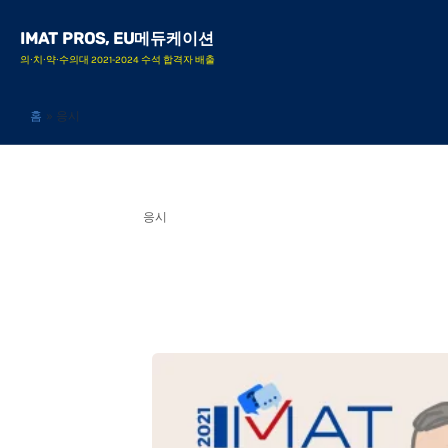
콘
IMAT PROS, EU메듀케이션
텐
의∙치∙약∙수의대 2021-2024 수석 합격자 배출
츠
로
홈
응시
건
너
뛰
응시
기