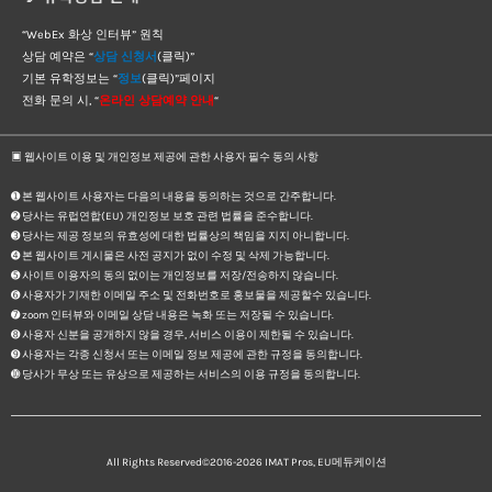
“WebEx 화상 인터뷰” 원칙
상담 예약은 “
상담 신청서
(클릭)”
기본 유학정보는 “
정보
(클릭)”페이지
전화 문의 시, “
온라인 상담예약 안내
“
▣ 웹사이트 이용 및 개인정보 제공에 관한 사용자 필수 동의 사항
➊ 본 웹사이트 사용자는 다음의 내용을 동의하는 것으로 간주합니다.
➋ 당사는 유럽연합(EU) 개인정보 보호 관련 법률을 준수합니다.
➌ 당사는 제공 정보의 유효성에 대한 법률상의 책임을 지지 아니합니다.
➍ 본 웹사이트 게시물은 사전 공지가 없이 수정 및 삭제 가능합니다.
➎ 사이트 이용자의 동의 없이는 개인정보를 저장/전송하지 않습니다.
➏ 사용자가 기재한 이메일 주소 및 전화번호로 홍보물을 제공할수 있습니다.
➐ zoom 인터뷰와 이메일 상담 내용은 녹화 또는 저장될 수 있습니다.
➑ 사용자 신분을 공개하지 않을 경우, 서비스 이용이 제한될 수 있습니다.
➒ 사용자는 각종 신청서 또는 이메일 정보 제공에 관한 규정을 동의합니다.
➓ 당사가 무상 또는 유상으로 제공하는 서비스의 이용 규정을 동의합니다.
All Rights Reserved©2016-2026
IMAT Pros, EU메듀케이션