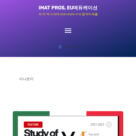
콘
메
IMAT PROS, EU메듀케이션
텐
의∙치∙약∙수의대 2021-2024 수석 합격자 배출
츠
인
로
메
건
홈
아나토미
너
뉴
뛰
기
아나토미