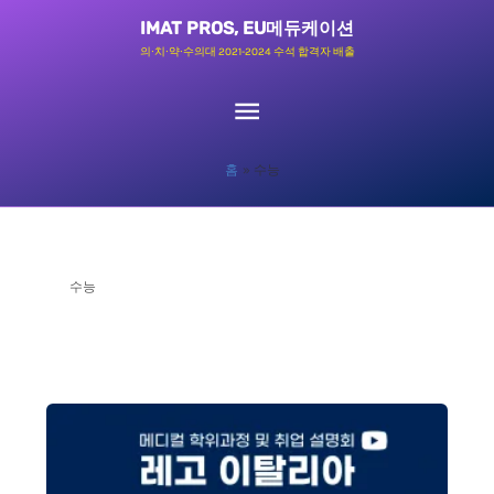
콘
메
IMAT PROS, EU메듀케이션
텐
의∙치∙약∙수의대 2021-2024 수석 합격자 배출
츠
인
로
메
건
홈
수능
너
뉴
뛰
기
수능