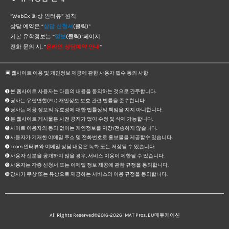
“WebEx 화상 인터뷰” 원칙
상담 예약은 “
상담 신청서
(클릭)”
기본 유학정보는 “
정보
(클릭)”페이지
전화 문의 시, “
온라인 상담예약 안내
“
▣ 웹사이트 이용 및 개인정보 제공에 관한 사용자 필수 동의 사항
➊ 본 웹사이트 사용자는 다음의 내용을 동의하는 것으로 간주합니다.
➋ 당사는 유럽연합(EU) 개인정보 보호 관련 법률을 준수합니다.
➌ 당사는 제공 정보의 유효성에 대한 법률상의 책임을 지지 아니합니다.
➍ 본 웹사이트 게시물은 사전 공지가 없이 수정 및 삭제 가능합니다.
➎ 사이트 이용자의 동의 없이는 개인정보를 저장/전송하지 않습니다.
➏ 사용자가 기재한 이메일 주소 및 전화번호로 홍보물을 제공할수 있습니다.
➐ zoom 인터뷰와 이메일 상담 내용은 녹화 또는 저장될 수 있습니다.
➑ 사용자 신분을 공개하지 않을 경우, 서비스 이용이 제한될 수 있습니다.
➒ 사용자는 각종 신청서 또는 이메일 정보 제공에 관한 규정을 동의합니다.
➓ 당사가 무상 또는 유상으로 제공하는 서비스의 이용 규정을 동의합니다.
All Rights Reserved©2016-2026
IMAT Pros, EU메듀케이션