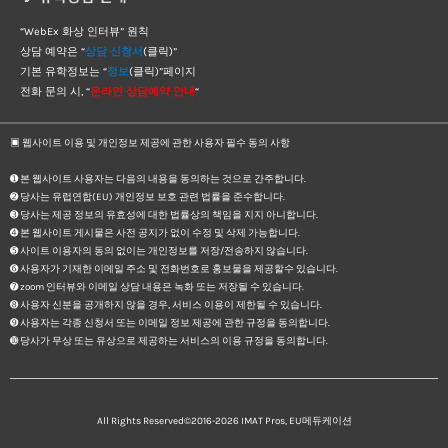
“WebEx 화상 인터뷰” 원칙
상담 예약은 “
상담 신청서
(클릭)”
기본 유학정보는 “
정보
(클릭)”페이지
전화 문의 시, “
온라인 상담예약 안내
“
▣ 웹사이트 이용 및 개인정보 제공에 관한 사용자 필수 동의 사항
➊ 본 웹사이트 사용자는 다음의 내용을 동의하는 것으로 간주합니다.
➋ 당사는 유럽연합(EU) 개인정보 보호 관련 법률을 준수합니다.
➌ 당사는 제공 정보의 유효성에 대한 법률상의 책임을 지지 아니합니다.
➍ 본 웹사이트 게시물은 사전 공지가 없이 수정 및 삭제 가능합니다.
➎ 사이트 이용자의 동의 없이는 개인정보를 저장/전송하지 않습니다.
➏ 사용자가 기재한 이메일 주소 및 전화번호로 홍보물을 제공할수 있습니다.
➐ zoom 인터뷰와 이메일 상담 내용은 녹화 또는 저장될 수 있습니다.
➑ 사용자 신분을 공개하지 않을 경우, 서비스 이용이 제한될 수 있습니다.
➒ 사용자는 각종 신청서 또는 이메일 정보 제공에 관한 규정을 동의합니다.
➓ 당사가 무상 또는 유상으로 제공하는 서비스의 이용 규정을 동의합니다.
All Rights Reserved©2016-2026
IMAT Pros, EU메듀케이션