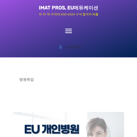
콘
메
IMAT PROS, EU메듀케이션
텐
의∙치∙약∙수의대 2021-2024 수석 합격자 배출
츠
인
로
메
건
홈
병원취업
너
뉴
뛰
기
병원취업