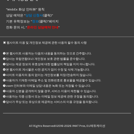
“WebEx 화상 인터뷰” 원칙
상담 예약은 “
상담 신청서
(클릭)”
기본 유학정보는 “
정보
(클릭)”페이지
전화 문의 시, “
온라인 상담예약 안내
“
▣ 웹사이트 이용 및 개인정보 제공에 관한 사용자 필수 동의 사항
➊ 본 웹사이트 사용자는 다음의 내용을 동의하는 것으로 간주합니다.
➋ 당사는 유럽연합(EU) 개인정보 보호 관련 법률을 준수합니다.
➌ 당사는 제공 정보의 유효성에 대한 법률상의 책임을 지지 아니합니다.
➍ 본 웹사이트 게시물은 사전 공지가 없이 수정 및 삭제 가능합니다.
➎ 사이트 이용자의 동의 없이는 개인정보를 저장/전송하지 않습니다.
➏ 사용자가 기재한 이메일 주소 및 전화번호로 홍보물을 제공할수 있습니다.
➐ zoom 인터뷰와 이메일 상담 내용은 녹화 또는 저장될 수 있습니다.
➑ 사용자 신분을 공개하지 않을 경우, 서비스 이용이 제한될 수 있습니다.
➒ 사용자는 각종 신청서 또는 이메일 정보 제공에 관한 규정을 동의합니다.
➓ 당사가 무상 또는 유상으로 제공하는 서비스의 이용 규정을 동의합니다.
All Rights Reserved©2016-2026
IMAT Pros, EU메듀케이션