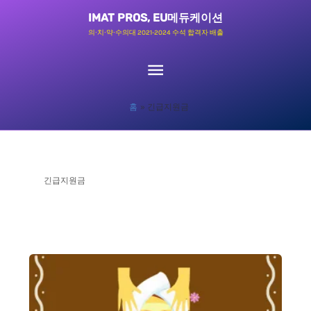
콘
메
IMAT PROS, EU메듀케이션
텐
의∙치∙약∙수의대 2021-2024 수석 합격자 배출
츠
인
로
메
건
홈
긴급지원금
너
뉴
뛰
기
긴급지원금