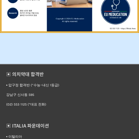
▣ 의치약대 합격반
▪︎ 압구정 합격반 (*수능･내신 1등급)
강남구 신사동 595
(02) 553 1125 (*대표 전화)
▣ ITALIA 파운데이션
▪︎ 이탈리아