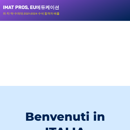
콘
IMAT PROS, EU메듀케이션
텐
의∙치∙약∙수의대 2021-2024 수석 합격자 배출
츠
로
건
너
뛰
기
Benvenuti in