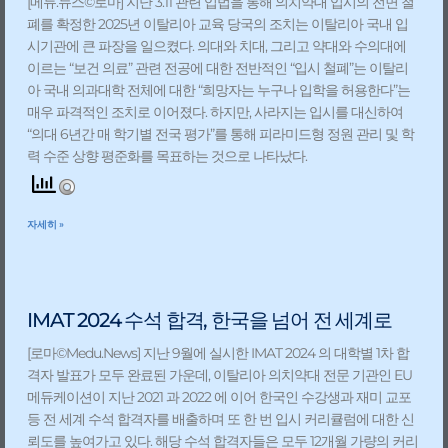
[메듀.뉴스©️로마] 지난 3.11 관련 입법을 통해 의치약대 입시의 전면 철
폐를 확정한 2025년 이탈리아 교육 당국의 조치는 이탈리아 국내 입
시기관에 큰 파장을 일으켰다. 의대와 치대, 그리고 약대와 수의대에
이르는 “보건 의료” 관련 전공에 대한 전반적인 “입시 철폐”는 이탈리
아 국내 의과대학 전체에 대한 “희망자는 누구나 입학을 허용한다”는
매우 파격적인 조치로 이어졌다. 하지만, 사라지는 입시를 대신하여
“의대 6년간 매 학기별 전국 평가”를 통해 피라미드형 정원 관리 및 학
력 수준 상향 평준화를 목표하는 것으로 나타났다.
자세히 »
IMAT 2024 수석 합격, 한국을 넘어 전 세계로
[로마©️Medu.News] 지난 9월에 실시한 IMAT 2024 의 대학별 1차 합
격자 발표가 모두 완료된 가운데, 이탈리아 의치약대 전문 기관인 EU
메듀케이션이 지난 2021 과 2022 에 이어 한국인 수강생과 재미 교포
등 전 세계 수석 합격자를 배출하며 또 한 번 입시 커리큘럼에 대한 신
뢰도를 높여가고 있다. 해당 수석 합격자들은 모두 12개월 가량의 커리