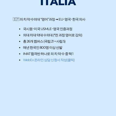
ITALIA
🇮🇹 의∙치∙약∙수의대 “영어”과정 ➟ EU･영국･한국 의사
국시원･미국 USMLE･영국 인증과정
의대∙치대∙약대∙수의대 (*전 과정 영어로 강의)
총 26개 캠퍼스 (국립 21 + 사립 5)
매년 한국인 800명 이상 선발
IMAT 합격반 하나로 의∙치∙약∙수 중 택 1
WebEx 온라인 상담 신청서 작성(클릭)