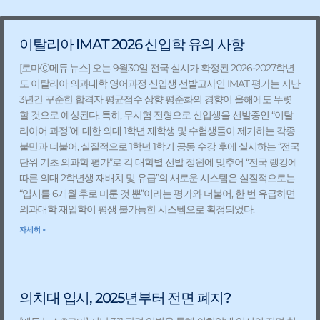
Page
Page
Page
Page
이탈리아 IMAT 2026 신입학 유의 사항
[로마Ⓒ메듀.뉴스] 오는 9월30일 전국 실시가 확정된 2026-2027학년
도 이탈리아 의과대학 영어과정 신입생 선발고사인 IMAT 평가는 지난
3년간 꾸준한 합격자 평균점수 상향 평준화의 경향이 올해에도 뚜렷
할 것으로 예상된다. 특히, 무시험 전형으로 신입생을 선발중인 “이탈
리아어 과정”에 대한 의대 1학년 재학생 및 수험생들이 제기하는 각종
불만과 더불어, 실질적으로 1학년 1학기 공동 수강 후에 실시하는 “전국
단위 기초 의과학 평가”로 각 대학별 선발 정원에 맞추어 “전국 랭킹에
따른 의대 2학년생 재배치 및 유급”의 새로운 시스템은 실질적으로는
“입시를 6개월 후로 미룬 것 뿐”이라는 평가와 더불어, 한 번 유급하면
의과대학 재입학이 평생 불가능한 시스템으로 확정되었다.
자세히 »
의치대 입시, 2025년부터 전면 폐지?