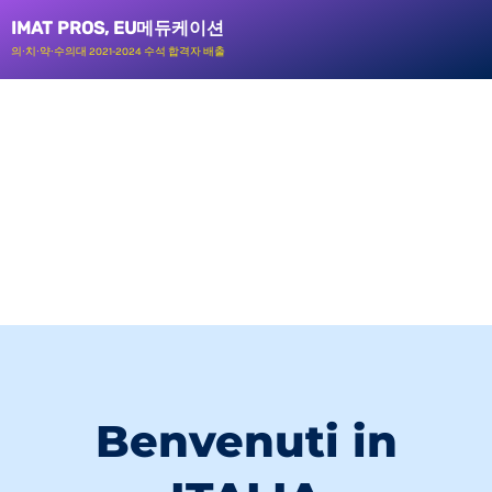
콘
IMAT PROS, EU메듀케이션
텐
의∙치∙약∙수의대 2021-2024 수석 합격자 배출
츠
로
건
너
뛰
기
Benvenuti in