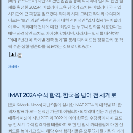
[메듀.뉴스©️로마] 지난 3.11 관련 입법을 통해 의치약대 입시의 전면 철
폐를 확정한 2025년 이탈리아 교육 당국의 조치는 이탈리아 국내 입
시기관에 큰 파장을 일으켰다. 의대와 치대, 그리고 약대와 수의대에
이르는 “보건 의료” 관련 전공에 대한 전반적인 “입시 철폐”는 이탈리
아 국내 의과대학 전체에 대한 “희망자는 누구나 입학을 허용한다”는
매우 파격적인 조치로 이어졌다. 하지만, 사라지는 입시를 대신하여
“의대 6년간 매 학기별 전국 평가”를 통해 피라미드형 정원 관리 및 학
력 수준 상향 평준화를 목표하는 것으로 나타났다.
자세히 »
IMAT 2024 수석 합격, 한국을 넘어 전 세계로
[로마©️Medu.News] 지난 9월에 실시한 IMAT 2024 의 대학별 1차 합
격자 발표가 모두 완료된 가운데, 이탈리아 의치약대 전문 기관인 EU
메듀케이션이 지난 2021 과 2022 에 이어 한국인 수강생과 재미 교포
등 전 세계 수석 합격자를 배출하며 또 한 번 입시 커리큘럼에 대한 신
뢰도를 높여가고 있다. 해당 수석 합격자들은 모두 12개월 가량의 커리