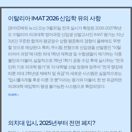
Page
Page
Page
Page
이탈리아 IMAT 2026 신입학 유의 사항
[로마Ⓒ메듀.뉴스] 오는 9월30일 전국 실시가 확정된 2026-2027학년
도 이탈리아 의과대학 영어과정 신입생 선발고사인 IMAT 평가는 지난
3년간 꾸준한 합격자 평균점수 상향 평준화의 경향이 올해에도 뚜렷
할 것으로 예상된다. 특히, 무시험 전형으로 신입생을 선발중인 “이탈
리아어 과정”에 대한 의대 1학년 재학생 및 수험생들이 제기하는 각종
불만과 더불어, 실질적으로 1학년 1학기 공동 수강 후에 실시하는 “전국
단위 기초 의과학 평가”로 각 대학별 선발 정원에 맞추어 “전국 랭킹에
따른 의대 2학년생 재배치 및 유급”의 새로운 시스템은 실질적으로는
“입시를 6개월 후로 미룬 것 뿐”이라는 평가와 더불어, 한 번 유급하면
의과대학 재입학이 평생 불가능한 시스템으로 확정되었다.
자세히 »
의치대 입시, 2025년부터 전면 폐지?