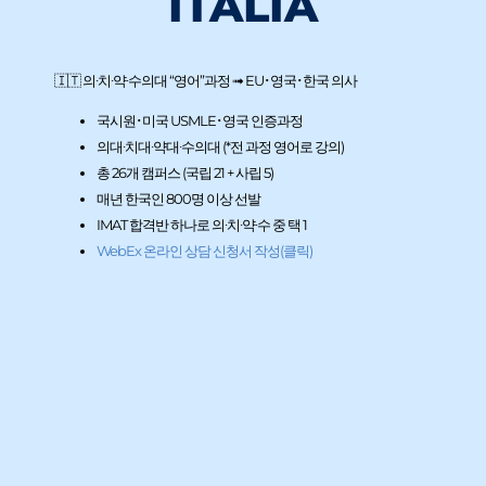
ITALIA
🇮🇹 의∙치∙약∙수의대 “영어”과정 ➟ EU･영국･한국 의사
국시원･미국 USMLE･영국 인증과정
의대∙치대∙약대∙수의대 (*전 과정 영어로 강의)
총 26개 캠퍼스 (국립 21 + 사립 5)
매년 한국인 800명 이상 선발
IMAT 합격반 하나로 의∙치∙약∙수 중 택 1
WebEx 온라인 상담 신청서 작성(클릭)