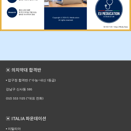
▣ 의치약대 합격반
▪︎ 압구정 합격반 (*수능･내신 1등급)
강남구 신사동 595
(02) 553 1125 (*대표 전화)
▣ ITALIA 파운데이션
▪︎ 이탈리아