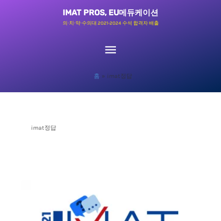
콘
메
IMAT PROS, EU메듀케이션
텐
의∙치∙약∙수의대 2021-2024 수석 합격자 배출
츠
인
로
메
건
홈
imat정답
너
뉴
뛰
기
imat정답