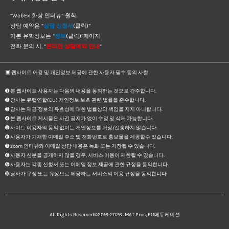
“WebEx 화상 인터뷰” 원칙
상담 예약은 “
상담 신청서
(클릭)”
기본 유학정보는 “
정보
(클릭)”페이지
전화 문의 시, “
온라인 상담예약 안내
“
▣ 웹사이트 이용 및 개인정보 제공에 관한 사용자 필수 동의 사항
➊ 본 웹사이트 사용자는 다음의 내용을 동의하는 것으로 간주합니다.
➋ 당사는 유럽연합(EU) 개인정보 보호 관련 법률을 준수합니다.
➌ 당사는 제공 정보의 유효성에 대한 법률상의 책임을 지지 아니합니다.
➍ 본 웹사이트 게시물은 사전 공지가 없이 수정 및 삭제 가능합니다.
➎ 사이트 이용자의 동의 없이는 개인정보를 저장/전송하지 않습니다.
➏ 사용자가 기재한 이메일 주소 및 전화번호로 홍보물을 제공할수 있습니다.
➐ zoom 인터뷰와 이메일 상담 내용은 녹화 또는 저장될 수 있습니다.
➑ 사용자 신분을 공개하지 않을 경우, 서비스 이용이 제한될 수 있습니다.
➒ 사용자는 각종 신청서 또는 이메일 정보 제공에 관한 규정을 동의합니다.
➓ 당사가 무상 또는 유상으로 제공하는 서비스의 이용 규정을 동의합니다.
All Rights Reserved©2016-2026
IMAT Pros, EU메듀케이션