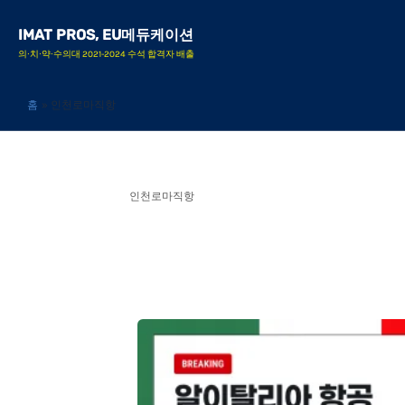
콘
IMAT PROS, EU메듀케이션
텐
의∙치∙약∙수의대 2021-2024 수석 합격자 배출
츠
로
홈
인천로마직항
건
너
뛰
인천로마직항
기