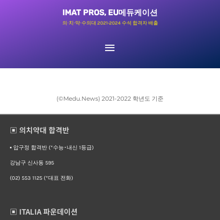
콘
메
IMAT PROS, EU메듀케이션
텐
의∙치∙약∙수의대 2021-2024 수석 합격자 배출
인
츠
로
메
건
뉴
너
뛰
(©Medu.News) 2021-2022 학년도 기준
기
▣ 의치약대 합격반
▪︎ 압구정 합격반 (*수능･내신 1등급)
강남구 신사동 595
(02) 553 1125 (*대표 전화)
▣ ITALIA 파운데이션