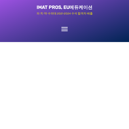
콘
메
IMAT PROS, EU메듀케이션
텐
의∙치∙약∙수의대 2021-2024 수석 합격자 배출
츠
인
로
메
건
너
뉴
뛰
기