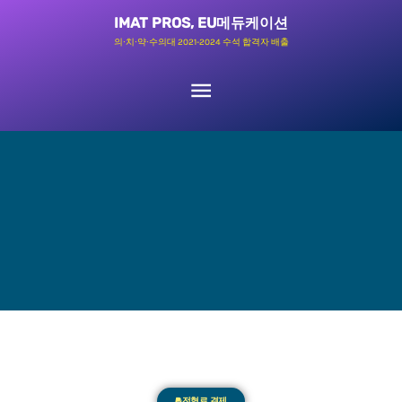
콘
메
IMAT PROS, EU메듀케이션
텐
의∙치∙약∙수의대 2021-2024 수석 합격자 배출
츠
인
로
메
건
너
뉴
뛰
기
전형료 결제